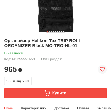
Органайзер Helikon-Tex TRIP ROLL
ORGANIZER Black MO-TRO-NL-01
В наявності
Код: M1255551659
Опт і роздріб
965
₴
955 ₴
від 5 шт.
Купити
Опис
Характеристики
Доставка
Оплата
Умови п