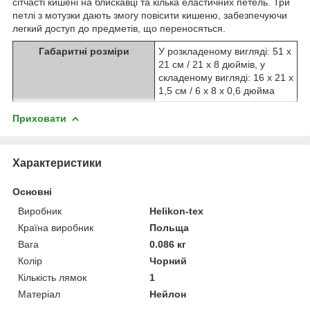
сітчасті кишені на блискавці та кілька еластичних петель. Три
петлі з мотузки дають змогу повісити кишеню, забезпечуючи
легкий доступ до предметів, що переносяться.
Габаритні розміри
У розкладеному вигляді: 51 х
21 см / 21 х 8 дюймів, у
складеному вигляді: 16 х 21 х
1,5 см / 6 х 8 х 0,6 дюйма
Приховати
Характеристики
Основні
Виробник
Helikon-tex
Країна виробник
Польща
Вага
0.086 кг
Колір
Чорний
Кількість лямок
1
Матеріал
Нейлон