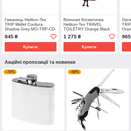
Гаманець Helikon-Tex
Военная Косметичка
Орга
TRIP Wallet Cordura
Helikon-Tex TRAVEL
TRI
Shadow Grey MO-TRP-CD-
TOILETRY Orange Black
Ora
35
MO-TTB-NL-2401A
845
1 275
965
₴
₴
Купити
Купити
Акційні пропозиції та новинки
–74%
–68%