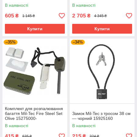
Clay 10-01612-065
В наявності
В наявності
605
2 705
₴
₴
1 145 ₴
4 345 ₴
Купити
Купити
–35%
–34%
Комплект для розпалювання
багаття Mil-Tec Fire Steel Set
Замок Mil-Tec з тросом 38 см
Olive 15275000-
— чорний 15925160
В наявності
В наявності
415
215
₴
₴
635 ₴
324 ₴