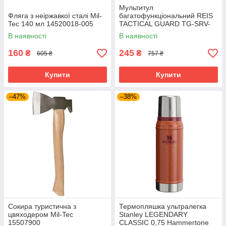
Мультитул
Фляга з неіржавкої сталі Mil-
багатофункціональний REIS
Tec 140 мл 14520018-005
TACTICAL GUARD TG-SRV-
MFKP-R SB сіро-чорний
В наявності
В наявності
160
245
₴
₴
605 ₴
757 ₴
Купити
Купити
–47%
–38%
Сокира туристична з
Термопляшка ультралегка
цвяходером Mil-Tec
Stanley LEGENDARY
15507900
CLASSIC 0,75 Hammertone