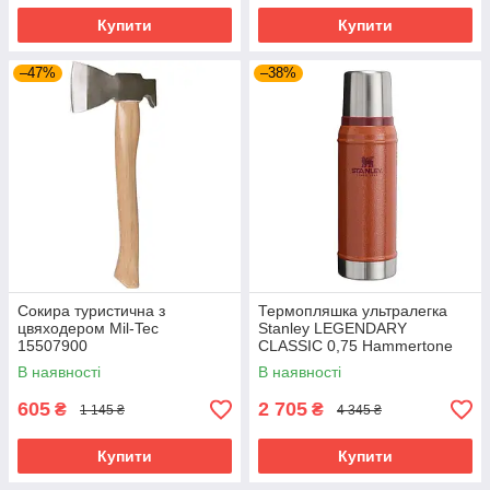
Купити
Купити
–47%
–38%
Сокира туристична з
Термопляшка ультралегка
цвяходером Mil-Tec
Stanley LEGENDARY
15507900
CLASSIC 0,75 Hammertone
Clay 10-01612-065
В наявності
В наявності
605
2 705
₴
₴
1 145 ₴
4 345 ₴
Купити
Купити