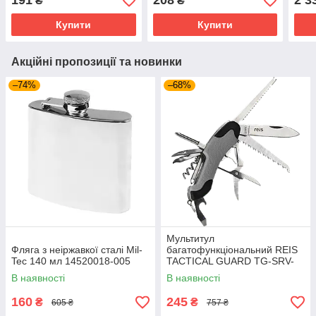
191
208
2 3
₴
₴
Купити
Купити
Акційні пропозиції та новинки
–74%
–68%
Мультитул
Фляга з неіржавкої сталі Mil-
багатофункціональний REIS
Tec 140 мл 14520018-005
TACTICAL GUARD TG-SRV-
MFKP-R SB сіро-чорний
В наявності
В наявності
160
245
₴
₴
605 ₴
757 ₴