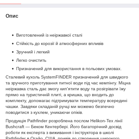
Опис
Виготовлений із неіржавкої сталі
Стійкість до корозії й атмосферних впливів
Зручний і легкий
Легко очистить
Призначений для використання в польових умовах.
Сталевий кухоль SystemFINDER призначений для швидкого
та зручного приготування питної води під час кемпінгу. Міцна
неіржавка сталь дає змогу кип'ятити воду та розігрівати їжу
прямо на туристичній плиті, а кришка, що входить до
комплекту, допомагає підтримувати температуру всередині
чашки. Завдяки складаній ручці ми можемо безпечно
поводитися з кухлем, уникаючи опіків.
Продукція Pathfinder розроблена послом Helikon-Tex лінії
Bushcraft — Беком Кентербері. Його багаторічний досвід
роботи як експерта з виживання і інструктора в школі
Pathfinder в Огайо, США, привів до створення широкого