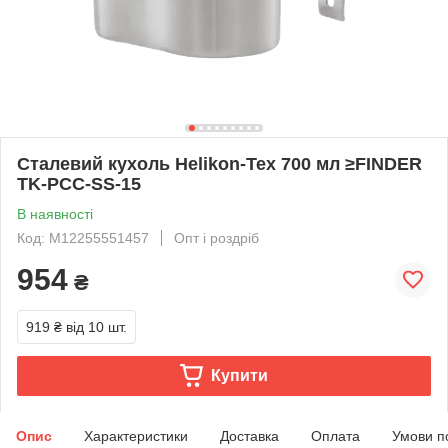
Сталевий кухоль Helikon-Tex 700 мл ≥FINDER
TK-PCC-SS-15
В наявності
Код: M12255551457
Опт і роздріб
954
₴
919 ₴
від 10 шт.
Купити
Опис
Характеристики
Доставка
Оплата
Умови п