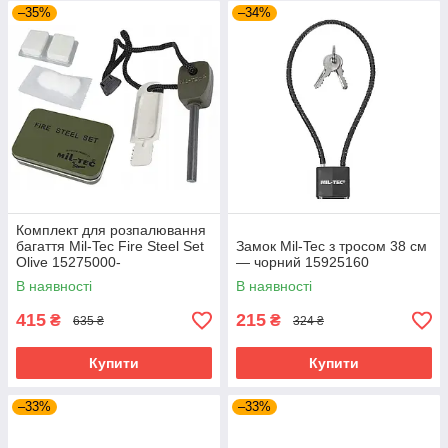
–35%
–34%
Комплект для розпалювання
багаття Mil-Tec Fire Steel Set
Замок Mil-Tec з тросом 38 см
Olive 15275000-
— чорний 15925160
В наявності
В наявності
415
215
₴
₴
635 ₴
324 ₴
Купити
Купити
–33%
–33%