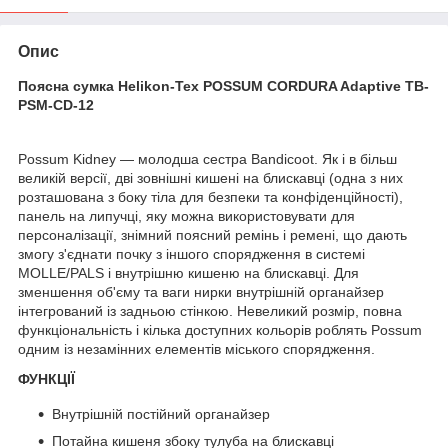
Опис
Поясна сумка Helikon-Tex POSSUM CORDURA Adaptive TB-
PSM-CD-12
Possum Kidney — молодша сестра Bandicoot. Як і в більш
великій версії, дві зовнішні кишені на блискавці (одна з них
розташована з боку тіла для безпеки та конфіденційності),
панель на липучці, яку можна використовувати для
персоналізації, знімний поясний ремінь і ремені, що дають
змогу з'єднати почку з іншого спорядження в системі
MOLLE/PALS і внутрішню кишеню на блискавці. Для
зменшення об'єму та ваги нирки внутрішній органайзер
інтегрований із задньою стінкою. Невеликий розмір, повна
функціональність і кілька доступних кольорів роблять Possum
одним із незамінних елементів міського спорядження.
ФУНКЦІЇ
Внутрішній постійний органайзер
Потайна кишеня збоку тулуба на блискавці