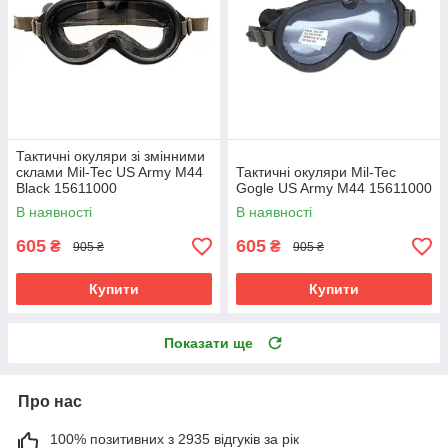
Тактичні окуляри зі змінними
склами Mil-Tec US Army M44
Тактичні окуляри Mil-Tec
Black 15611000
Gogle US Army M44 15611000
В наявності
В наявності
605
605
₴
₴
905 ₴
905 ₴
Купити
Купити
Показати ще
Про нас
100% позитивних з 2935 відгуків за рік