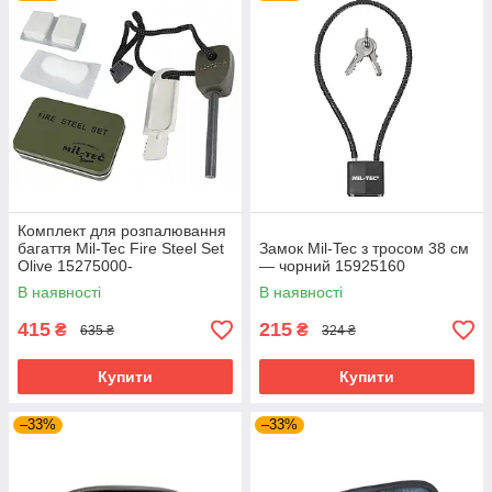
Комплект для розпалювання
багаття Mil-Tec Fire Steel Set
Замок Mil-Tec з тросом 38 см
Olive 15275000-
— чорний 15925160
В наявності
В наявності
415
215
₴
₴
635 ₴
324 ₴
Купити
Купити
–33%
–33%