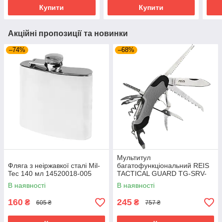
Купити
Купити
Акційні пропозиції та новинки
–74%
–68%
Мультитул
Фляга з неіржавкої сталі Mil-
багатофункціональний REIS
Tec 140 мл 14520018-005
TACTICAL GUARD TG-SRV-
MFKP-R SB сіро-чорний
В наявності
В наявності
160
245
₴
₴
605 ₴
757 ₴