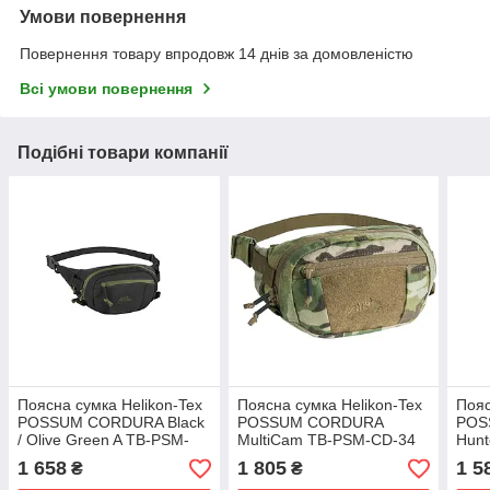
Умови повернення
Повернення товару впродовж 14 днів за домовленістю
Всі умови повернення
Подібні товари компанії
Поясна сумка Helikon-Tex
Поясна сумка Helikon-Tex
Пояс
POSSUM CORDURA Black
POSSUM CORDURA
POS
/ Olive Green A TB-PSM-
MultiCam TB-PSM-CD-34
Hun
CD-0102A
1 658
1 805
1 5
₴
₴