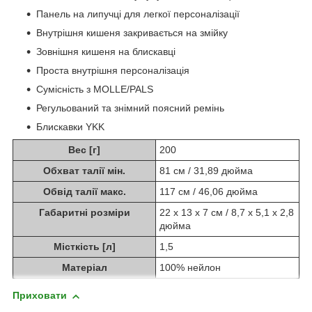
Панель на липучці для легкої персоналізації
Внутрішня кишеня закривається на змійку
Зовнішня кишеня на блискавці
Проста внутрішня персоналізація
Сумісність з MOLLE/PALS
Регульований та знімний поясний ремінь
Блискавки YKK
Вес [г]
200
Обхват талії мін.
81 см / 31,89 дюйма
Обвід талії макс.
117 см / 46,06 дюйма
Габаритні розміри
22 х 13 х 7 см / 8,7 х 5,1 х 2,8
дюйма
Місткість [л]
1,5
Матеріал
100% нейлон
Приховати