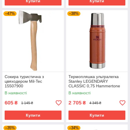
Купити
Купити
–47%
–38%
Сокира туристична з
Термопляшка ультралегка
цвяходером Mil-Tec
Stanley LEGENDARY
15507900
CLASSIC 0,75 Hammertone
Clay 10-01612-065
В наявності
В наявності
605
2 705
₴
₴
1 145 ₴
4 345 ₴
Купити
Купити
–35%
–34%