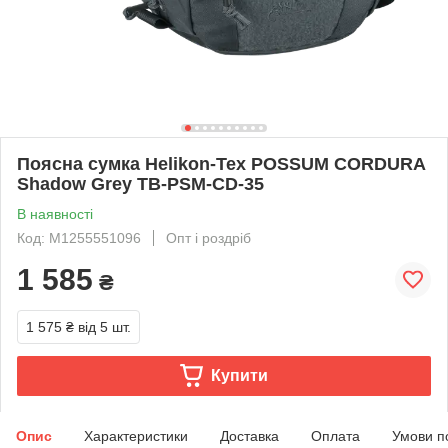
Поясна сумка Helikon-Tex POSSUM CORDURA
Shadow Grey TB-PSM-CD-35
В наявності
Код: M1255551096
Опт і роздріб
1 585
₴
1 575 ₴
від 5 шт.
Купити
Опис
Характеристики
Доставка
Оплата
Умови п