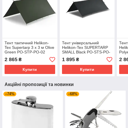
Тент тактичний Helikon-
Тент універсальний
Тент
Tex Supertarp 3 х 3 м Olive
Helikon-Tex SUPERTARP
Heli
Green PO-STP-PO-02
SMALL Black PO-STS-PO-
Poly
01
Gre
2 865
1 895
2 8
₴
₴
Купити
Купити
Акційні пропозиції та новинки
–74%
–68%