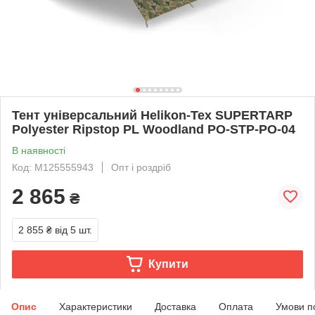
Тент універсальний Helikon-Tex SUPERTARP
Polyester Ripstop PL Woodland PO-STP-PO-04
В наявності
Код: M125555943
Опт і роздріб
2 865
₴
2 855 ₴
від 5 шт.
Купити
Опис
Характеристики
Доставка
Оплата
Умови п