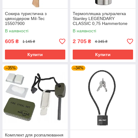
Сокира туристична з
Термопляшка ультралегка
цвяходером Mil-Tec
Stanley LEGENDARY
15507900
CLASSIC 0,75 Hammertone
Clay 10-01612-065
В наявності
В наявності
605
2 705
₴
₴
1 145 ₴
4 345 ₴
Купити
Купити
–35%
–34%
Комплект для розпалювання