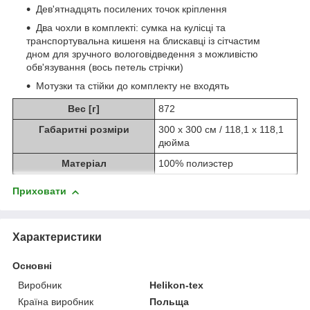
Дев'ятнадцять посилених точок кріплення
Два чохли в комплекті: сумка на кулісці та
транспортувальна кишеня на блискавці із сітчастим
дном для зручного вологовідведення з можливістю
обв'язування (вось петель стрічки)
Мотузки та стійки до комплекту не входять
Вес [г]
872
Габаритні розміри
300 х 300 см / 118,1 х 118,1
дюйма
Матеріал
100% полиэстер
Приховати
Характеристики
Основні
Виробник
Helikon-tex
Країна виробник
Польща