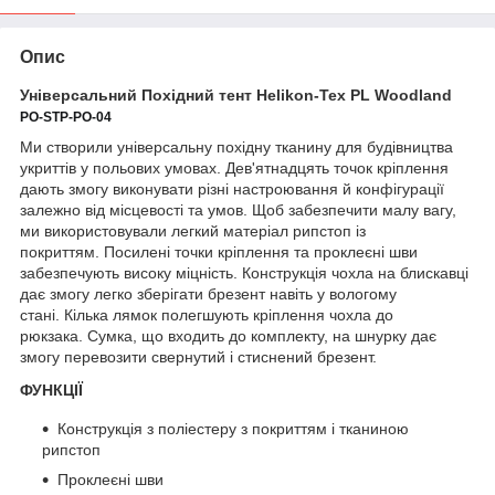
Опис
Універсальний Похідний тент Helikon-Tex PL Woodland
PO-STP-PO-04
Ми створили універсальну похідну тканину для будівництва
укриттів у польових умовах. Дев'ятнадцять точок кріплення
дають змогу виконувати різні настроювання й конфігурації
залежно від місцевості та умов. Щоб забезпечити малу вагу,
ми використовували легкий матеріал рипстоп із
покриттям. Посилені точки кріплення та проклеєні шви
забезпечують високу міцність. Конструкція чохла на блискавці
дає змогу легко зберігати брезент навіть у вологому
стані. Кілька лямок полегшують кріплення чохла до
рюкзака. Сумка, що входить до комплекту, на шнурку дає
змогу перевозити свернутий і стиснений брезент.
ФУНКЦІЇ
Конструкція з поліестеру з покриттям і тканиною
рипстоп
Проклеєні шви