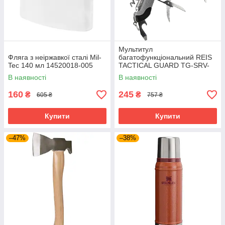
Мультитул
Фляга з неіржавкої сталі Mil-
багатофункціональний REIS
Tec 140 мл 14520018-005
TACTICAL GUARD TG-SRV-
MFKP-R SB сіро-чорний
В наявності
В наявності
160
245
₴
₴
605 ₴
757 ₴
Купити
Купити
–47%
–38%