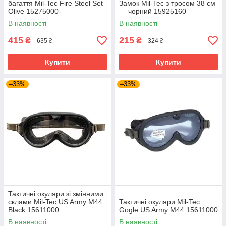
багаття Mil-Tec Fire Steel Set
Замок Mil-Tec з тросом 38 см
Olive 15275000-
— чорний 15925160
В наявності
В наявності
415
215
₴
₴
635 ₴
324 ₴
Купити
Купити
–33%
–33%
Тактичні окуляри зі змінними
склами Mil-Tec US Army M44
Тактичні окуляри Mil-Tec
Black 15611000
Gogle US Army M44 15611000
В наявності
В наявності