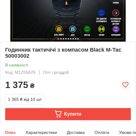
Годинник тактичічі з компасом Black M-Tac
50003002
В наявності
Код: M1255625
Опт і роздріб
1 375
₴
1 365 ₴
від 10 шт.
Купити
Опис
Характеристики
Доставка
Оплата
Умови п