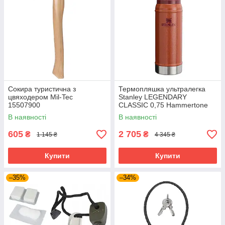
Сокира туристична з
Термопляшка ультралегка
цвяходером Mil-Tec
Stanley LEGENDARY
15507900
CLASSIC 0,75 Hammertone
Clay 10-01612-065
В наявності
В наявності
605
2 705
₴
₴
1 145 ₴
4 345 ₴
Купити
Купити
–35%
–34%