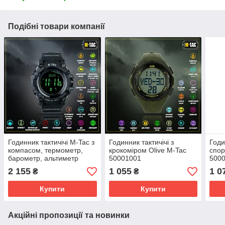
Подібні товари компанії
Годинник тактичічі M-Tac з
Годинник тактичічі з
Годи
компасом, термометр,
крокоміром Olive M-Tac
спор
барометр, альтиметр
50001001
500
Black 50005002
2 155
1 055
1 0
₴
₴
Купити
Купити
Акційні пропозиції та новинки