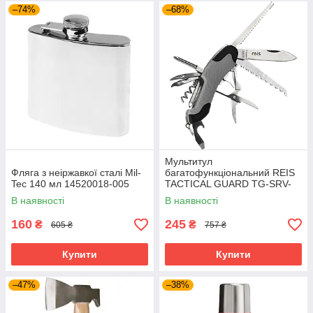
–74%
–68%
Мультитул
Фляга з неіржавкої сталі Mil-
багатофункціональний REIS
Tec 140 мл 14520018-005
TACTICAL GUARD TG-SRV-
MFKP-R SB сіро-чорний
В наявності
В наявності
160
245
₴
₴
605 ₴
757 ₴
Купити
Купити
–47%
–38%