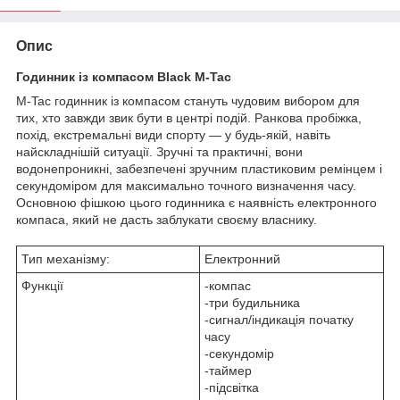
Опис
Годинник із компасом Black M-Tac
M-Tac годинник із компасом стануть чудовим вибором для
тих, хто завжди звик бути в центрі подій. Ранкова пробіжка,
похід, екстремальні види спорту — у будь-якій, навіть
найскладнішій ситуації. Зручні та практичні, вони
водонепроникні, забезпечені зручним пластиковим ремінцем і
секундоміром для максимально точного визначення часу.
Основною фішкою цього годинника є наявність електронного
компаса, який не дасть заблукати своєму власнику.
Тип механізму:
Електронний
Функції
-компас
-три будильника
-сигнал/індикація початку
часу
-секундомір
-таймер
-підсвітка