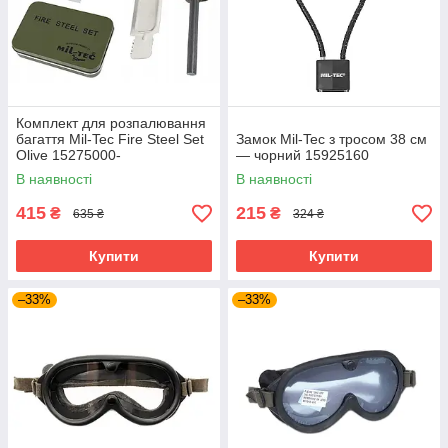
Комплект для розпалювання
багаття Mil-Tec Fire Steel Set
Замок Mil-Tec з тросом 38 см
Olive 15275000-
— чорний 15925160
В наявності
В наявності
415
215
₴
₴
635 ₴
324 ₴
Купити
Купити
–33%
–33%