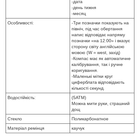
-дата
-день тижня
-месяц
Особливості:
-Три позначки показують на
північ, під час обертання
напис відповідає напряму
позначки «на 12:00» і вказує
сторону світу англійською
мовою (W = west, захід)
-Компас має як автоматичне
калібрування, так і ручне
коригування.
-Маленькі мітки круг
циферблата відповідають
кількості секунд.
Водостійкість:
(5АТМ)
Можна мити руки, страшний
дощ
Стекло
Поликарбонатное
Матеріал ремінця
каучук