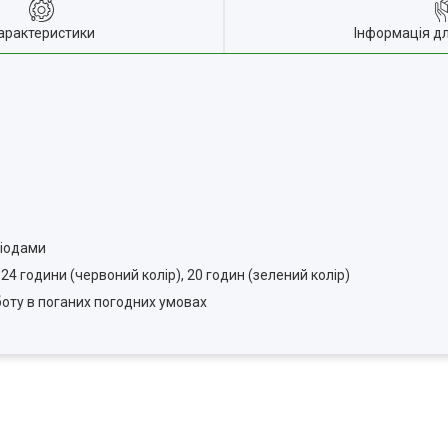
арактеристики
Інформація д
діодами
24 години (червоний колір), 20 годин (зелений колір)
боту в поганих погодних умовах