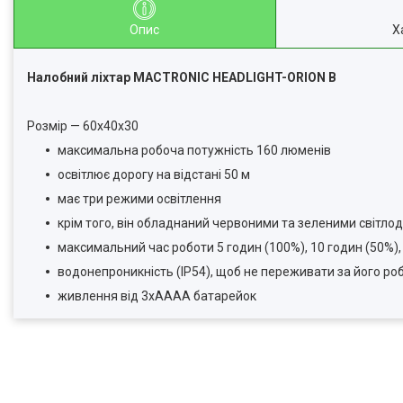
Опис
Х
Налобний ліхтар MACTRONIC HEADLIGHT-ORION B
Розмір — 60х40х30
максимальна робоча потужність 160 люменів
освітлює дорогу на відстані 50 м
має три режими освітлення
крім того, він обладнаний червоними та зеленими світло
максимальний час роботи 5 годин (100%), 10 годин (50%), 
водонепроникність (IP54), щоб не переживати за його ро
живлення від 3хАААА батарейок