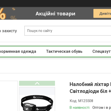
 захисту
 форменная одежда
Тактическая обувь
Спецвзут
Налобний ліхтар
Світлодіоди біл 
Код:
M125508
В наявності
Оптом і в 