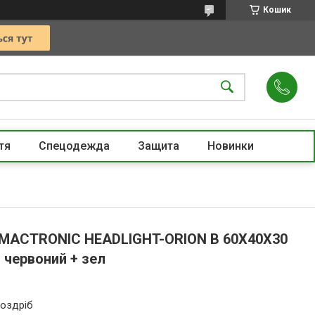
Кошик
тя
Спецодежда
Защита
Новинки
 MACTRONIC HEADLIGHT-ORION B 60X40X30
+ червоний + зел
роздріб