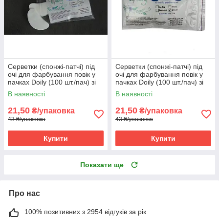
Серветки (спонжі-патчі) під
Серветки (спонжі-патчі) під
очі для фарбування повік у
очі для фарбування повік у
пачках Doily (100 шт./пач) зі
пачках Doily (100 шт./пач) зі
спанлейсу Місяць Білі
спанлейсу Долька Білі
В наявності
В наявності
21,50
21,50
₴/упаковка
₴/упаковка
43 ₴/упаковка
43 ₴/упаковка
Купити
Купити
Показати ще
Про нас
100% позитивних з 2954 відгуків за рік