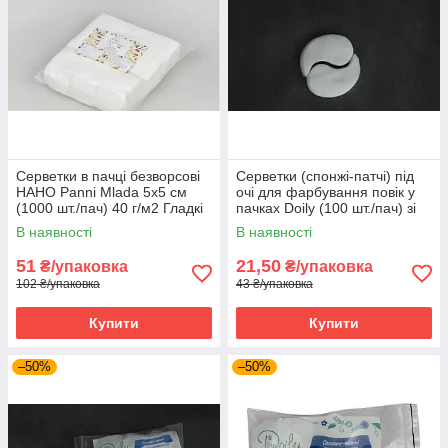
Серветки в пачці безворсові
Серветки (спонжі-патчі) під
НАНО Panni Mlada 5х5 см
очі для фарбування повік у
(1000 шт./пач) 40 г/м2 Гладкі
пачках Doily (100 шт./пач) зі
спанлейсу Інь-Янь Білі
В наявності
В наявності
51
21,50
₴/упаковка
₴/упаковка
102 ₴/упаковка
43 ₴/упаковка
Купити
Купити
–50%
–50%