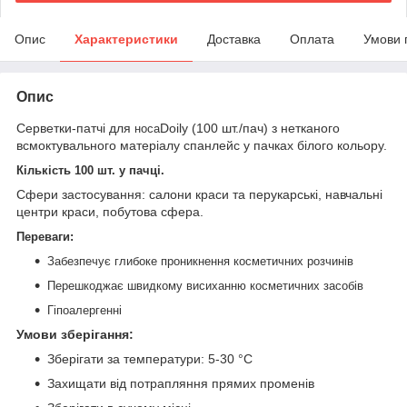
Опис
Характеристики
Доставка
Оплата
Умови 
Опис
Серветки-патчі для
Doily (100 шт./пач) з нетканого
носа
всмоктувального матеріалу спанлейс у пачках білого кольору.
Кількість 100 шт. у пачці.
Сфери застосування: салони краси та перукарські, навчальні
центри краси, побутова сфера.
Переваги:
Забезпечує глибоке проникнення косметичних розчинів
Перешкоджає швидкому висиханню косметичних засобів
Гіпоалергенні
Умови зберігання:
Зберігати за температури: 5-30 °C
Захищати від потрапляння прямих променів