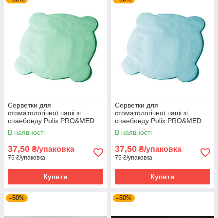
Серветки для
Серветки для
стоматологічної чаші зі
стоматологічної чаші зі
спанбонду Polix PRO&MED
спанбонду Polix PRO&MED
(50 шт. в пакованні) М'ятні
(50 шт.) Блакитні
В наявності
В наявності
37,50
37,50
₴/упаковка
₴/упаковка
75 ₴/упаковка
75 ₴/упаковка
Купити
Купити
–50%
–50%