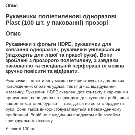
Опис
Рукавички поліетиленові одноразові
Plast (100 шт. у пакованні) прозорі
Опис
Рукавички з фольги HDPE, рукавички для
ковзання одноразові, рукавички універсальні
(підходять для лівої та правої руки). Вони
зроблені з прозорого поліетилену, а завдяки
пакованню та спеціальній перфорації їх можна
зручно повісити та відірвати.
Рукавички з поліетилену можна використовувати для легких
повсякденних справ як удома, так і під час відвідування
магазину. Рукавички HDPE схвалені для контакту з харчовими
продуктами, вони ідеально підходять для кухонних робіт, як-от
чищення картоплі, буряки — там, де ви не хочете бруднити
руки. Вони також використовуватимуться в повсякденному
прибиранні. Виріб не є медичним продуктом або засобом
індивідуального захисту.
У пакеті 100 шт.