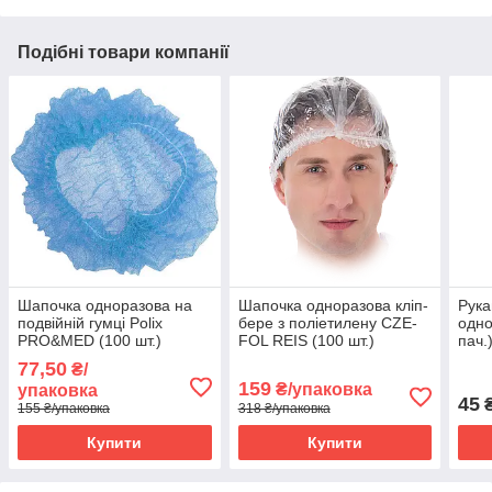
Подібні товари компанії
Шапочка одноразова на
Шапочка одноразова кліп-
Рука
подвійній гумці Polix
бере з поліетилену CZE-
одно
PRO&MED (100 шт.)
FOL REIS (100 шт.)
пач.
Спанбонд Синя
прозорий
T
77,50
₴/
159
₴/упаковка
упаковка
45
₴
155 ₴/упаковка
318 ₴/упаковка
Купити
Купити