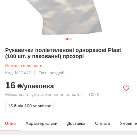
Рукавички поліетиленові одноразові Plast
(100 шт. у пакованні) прозорі
Немає в наявності
Код: M12412
Опт і роздріб
16
₴/упаковка
Мінімальна сума замовлення на сайті — 100 ₴
15 ₴
від 100 упаковок
Опис
Характеристики
Доставка
Оплата
Умови п