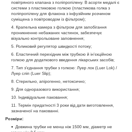
повітряного клапана з поліпропілену. В асорти медалі є
системи з пластиковою голкою (пластикова голка з
поліпропілену для флакона з інфузійним розчином
суміщена з повітроводом із фільтром);
Крапельна камера з фільтром для запобігання
проникненню небажаних частинок, забезпечує
візуально контрольоване заповнення;
Роликовий регулятор швидкості потоку;
Еластичний перехідник між трубкою й ін'єкційною
голкою для додаткового введення лікарських засобів;
Тип з'єднання трубки з голкою: Луер лок (Luer Lok) /
Луер сліп (Luer Slip);
Стерильно, апірогенно, нетоксично;
Для одноразового використання;
Індивідуальне паковання;
Термін придатності 3 роки від дати виготовлення,
зазначеної на пакованні.
Розміри:
Довжина трубки не менш ніж 1500 мм, діаметр не