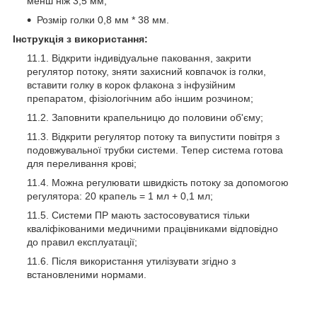
менш ніж 3,5 мм;
Розмір голки 0,8 мм * 38 мм.
Інструкція з використання:
Відкрити індивідуальне паковання, закрити
регулятор потоку, зняти захисний ковпачок із голки,
вставити голку в корок флакона з інфузійним
препаратом, фізіологічним або іншим розчином;
Заповнити крапельницю до половини об'єму;
Відкрити регулятор потоку та випустити повітря з
подовжувальної трубки системи. Тепер система готова
для переливання крові;
Можна регулювати швидкість потоку за допомогою
регулятора: 20 крапель = 1 мл + 0,1 мл;
Системи ПР мають застосовуватися тільки
кваліфікованими медичними працівниками відповідно
до правил експлуатації;
Після використання утилізувати згідно з
встановленими нормами.