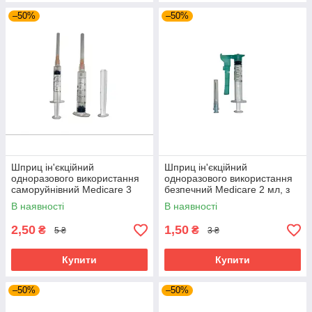
–50%
–50%
Шприц ін'єкційний
Шприц ін'єкційний
одноразового використання
одноразового використання
саморуйнівний Medicare 3
безпечний Medicare 2 мл, з
мл, з голкою 0,5х20 мм Луер
голкою 0,6х25 мм Луер локк
В наявності
В наявності
локк
2,50
1,50
₴
₴
5 ₴
3 ₴
Купити
Купити
–50%
–50%