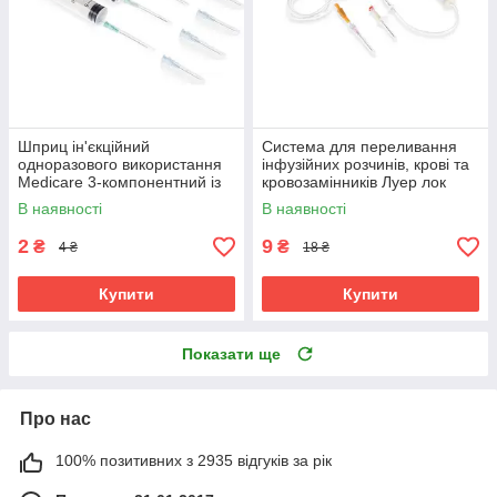
Шприц ін'єкційний
Система для переливання
одноразового використання
інфузійних розчинів, крові та
Medicare 3-компонентний із
кровозамінників Луер лок
двома голками 20 мл
(Luer Lok) Medicare
В наявності
В наявності
2
9
₴
₴
4 ₴
18 ₴
Купити
Купити
Показати ще
Про нас
100% позитивних з 2935 відгуків за рік