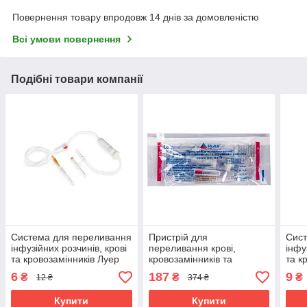
Повернення товару впродовж 14 днів за домовленістю
Всі умови повернення
Подібні товари компанії
Система для переливання
Пристрій для
Сист
інфузійних розчинів, крові
переливання крові,
інфу
та кровозамінників Луер
кровозамінників та
та к
сліп (Luer Slip) Medicare
інфузійних розчинів ПК
лок 
6
187
9
₴
₴
₴
12 ₴
374 ₴
IGAR, ВТ-4 25 шт.
Купити
Купити