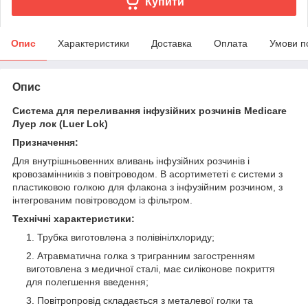
Купити
Опис
Характеристики
Доставка
Оплата
Умови п
Опис
Система для переливання інфузійних розчинів Medicare
Луер лок (Luer Lok)
Призначення:
Для внутрішньовенних вливань інфузійних розчинів і
кровозамінників з повітроводом. В асортимететі є системи з
пластиковою голкою для флакона з інфузійним розчином, з
інтегрованим повітроводом із фільтром.
Технічні характеристики:
Трубка виготовлена з полівінілхлориду;
Атравматична голка з тригранним загостренням
виготовлена з медичної сталі, має силіконове покриття
для полегшення введення;
Повітропровід складається з металевої голки та