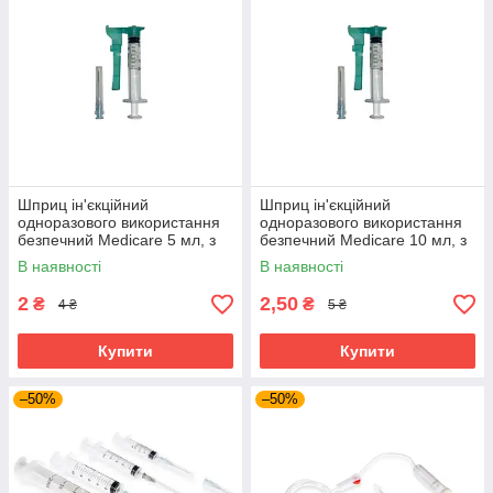
Шприц ін'єкційний
Шприц ін'єкційний
одноразового використання
одноразового використання
безпечний Medicare 5 мл, з
безпечний Medicare 10 мл, з
голкою 0,6х25 мм Луер локк
голкою 0,7х38 мм Луер локк
В наявності
В наявності
2
2,50
₴
₴
4 ₴
5 ₴
Купити
Купити
–50%
–50%