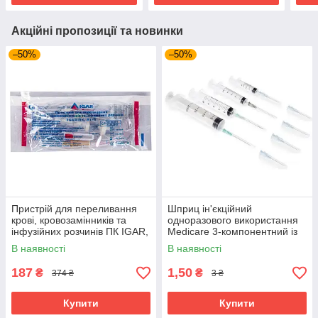
Акційні пропозиції та новинки
–50%
–50%
Пристрій для переливання
Шприц ін'єкційний
крові, кровозамінників та
одноразового використання
інфузійних розчинів ПК IGAR,
Medicare 3-компонентний із
ВТ-4 25 шт.
двома голками 10 мл
В наявності
В наявності
187
1,50
₴
₴
374 ₴
3 ₴
Купити
Купити