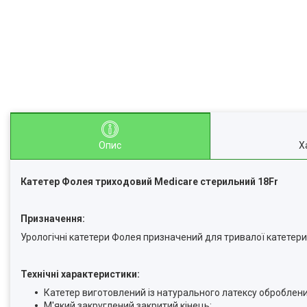
Опис
Х
Катетер Фолея триходовий Medicare стерильний 18Fr
Призначення:
Урологічні катетери Фолея призначений для тривалої катетери
Технічні характеристики:
Катетер виготовлений із натурального латексу оброблени
М'який закруглений закритий кінець;