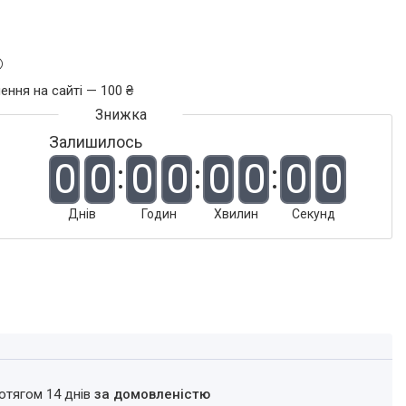
ення на сайті — 100 ₴
Залишилось
0
0
0
0
0
0
0
0
Днів
Годин
Хвилин
Секунд
ротягом 14 днів
за домовленістю