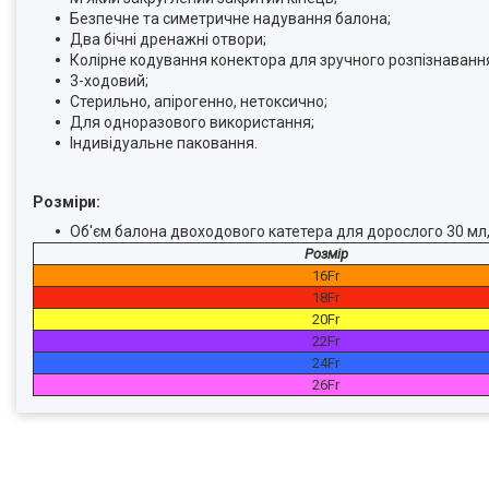
Безпечне та симетричне надування балона;
Два бічні дренажні отвори;
Колірне кодування конектора для зручного розпізнавання
3-ходовий;
Стерильно, апірогенно, нетоксично;
Для одноразового використання;
Індивідуальне паковання.
Розміри:
Об'єм балона двоходового катетера для дорослого 30 мл,
Розмір
16Fr
18Fr
20Fr
22Fr
24Fr
26Fr