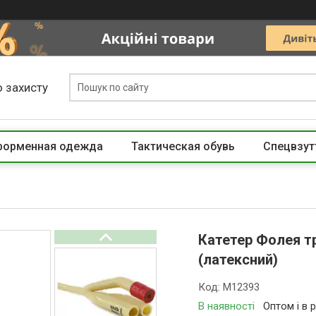
 захисту
 форменная одежда
Тактическая обувь
Спецвзут
Катетер Фолея т
(латексний)
Код:
M12393
В наявності
Оптом і в 