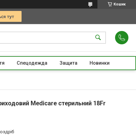
Кошик
тя
Спецодежда
Защита
Новинки
риходовий Medicare стерильний 18Fr
роздріб