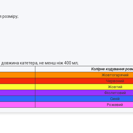
 розміру;
 довжина катетера, не менш ніж 400 мл;
Колірне кодування розм
Жовтогарячий
Червоний
Жовтий
Фіолетовий
Синій
Рожевий