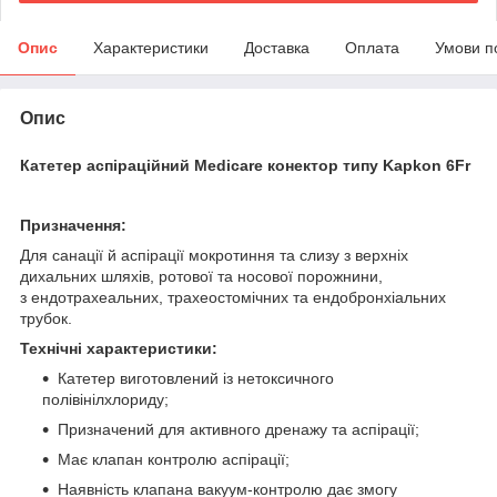
Опис
Характеристики
Доставка
Оплата
Умови п
Опис
Катетер аспіраційний Medicare конектор типу Kapkon 6Fr
Призначення:
Для санації й аспірації мокротиння та слизу з верхніх
дихальних шляхів, ротової та носової порожнини,
з ендотрахеальних, трахеостомічних та ендобронхіальних
трубок.
Технічні характеристики:
Катетер виготовлений із нетоксичного
полівінілхлориду;
Призначений для активного дренажу та аспірації;
Має клапан контролю аспірації;
Наявність клапана вакуум-контролю дає змогу