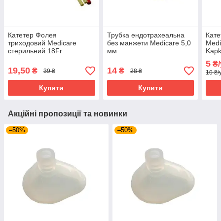
Катетер Фолея
Трубка ендотрахеальна
Кате
триходовий Medicare
без манжети Medicare 5,0
Medi
стерильний 18Fr
мм
Kapk
(латексний)
5
₴/
19,50
14
₴
₴
39 ₴
28 ₴
10 ₴/
Купити
Купити
Акційні пропозиції та новинки
–50%
–50%