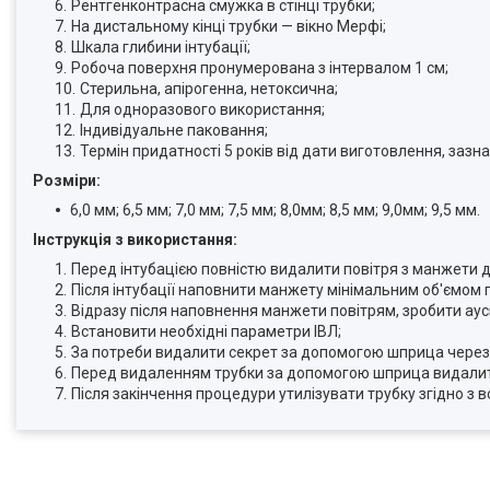
Рентгенконтрасна смужка в стінці трубки;
На дистальному кінці трубки — вікно Мерфі;
Шкала глибини інтубації;
Робоча поверхня пронумерована з інтервалом 1 см;
Стерильна, апірогенна, нетоксична;
Для одноразового використання;
Індивідуальне паковання;
Термін придатності 5 років від дати виготовлення, зазна
Розміри:
6,0 мм; 6,5 мм; 7,0 мм; 7,5 мм; 8,0мм; 8,5 мм; 9,0мм; 9,5 мм.
Інструкція з використання:
Перед інтубацією повністю видалити повітря з манжети 
Після інтубації наповнити манжету мінімальним об'ємом 
Відразу після наповнення манжети повітрям, зробити ау
Встановити необхідні параметри ІВЛ;
За потреби видалити секрет за допомогою шприца через 
Перед видаленням трубки за допомогою шприца видалит
Після закінчення процедури утилізувати трубку згідно з