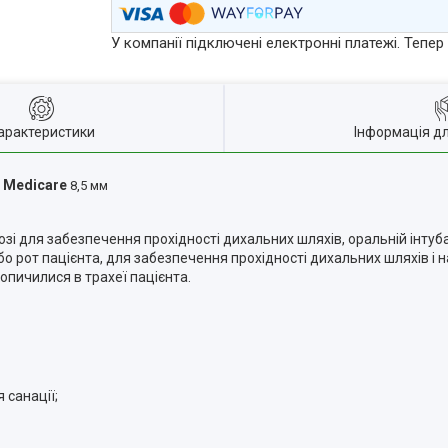
У компанії підключені електронні платежі. Тепе
арактеристики
Інформація д
м Medicare
8,5 мм
озі для забезпечення прохідності дихальних шляхів, оральній інтуб
бо рот пацієнта, для забезпечення прохідності дихальних шляхів і 
копичилися в трахеї пацієнта.
 санації;