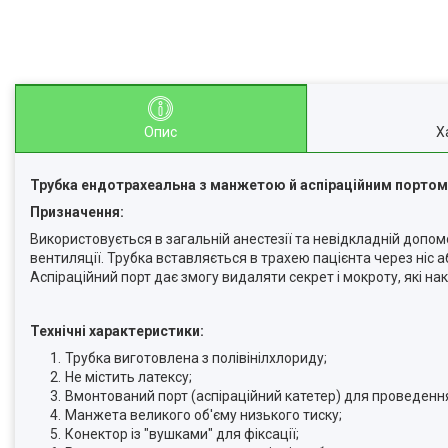
Опис
Х
Трубка ендотрахеальна з манжетою й аспіраційним порто
Призначення:
Використовується в загальній анестезії та невідкладній допом
вентиляції. Трубка вставляється в трахею пацієнта через ніс а
Аспіраційний порт дає змогу видаляти секрет і мокроту, які на
Технічні характеристики:
Трубка виготовлена з полівінілхлориду;
Не містить латексу;
Вмонтований порт (аспіраційний катетер) для проведення
Манжета великого об'єму низького тиску;
Конектор із "вушками" для фіксації;