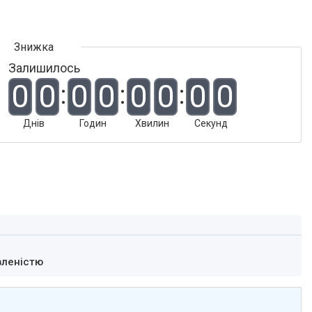
Залишилось
0
0
0
0
0
0
0
0
Днів
Годин
Хвилин
Секунд
вленістю