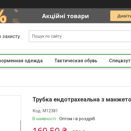
 захисту
 форменная одежда
Тактическая обувь
Спецвзут
Трубка ендотрахеальна з манжетою
Код:
M12381
В наявності
Оптом і в роздріб
160,50 ₴