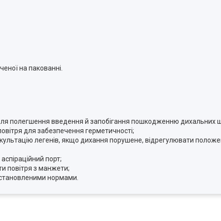
ченої на пакованні.
для полегшення введення й запобігання пошкодженню дихальних шл
повітря для забезпечення герметичності;
скультацію легенів, якщо дихання порушене, відрегулювати положе
аспіраційний порт;
и повітря з манжети;
 встановленими нормами.