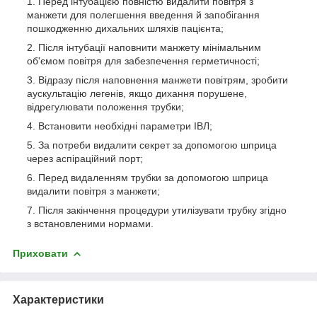
Перед інтубацією повністю видалити повітря з
манжети для полегшення введення й запобігання
пошкодженню дихальних шляхів пацієнта;
Після інтубації наповнити манжету мінімальним
об'ємом повітря для забезпечення герметичності;
Відразу після наповнення манжети повітрям, зробити
аускультацію легенів, якщо дихання порушене,
відрегулювати положення трубки;
Встановити необхідні параметри ІВЛ;
За потреби видалити секрет за допомогою шприца
через аспіраційний порт;
Перед видаленням трубки за допомогою шприца
видалити повітря з манжети;
Після закінчення процедури утилізувати трубку згідно
з встановленими нормами.
Приховати
Характеристики