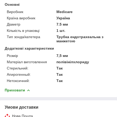
Основні
Виробник
Medicare
Країна виробник
Україна
Діаметр
7.5 мм
Кількість в упаковці
1 шт.
Тип зонда/катетера
Трубка ендотрахеальна з
манжетою
Додаткові характеристики
Розмір
7,5 мм
Матеріал виготовлення
полівінілхлориду
Стерильний:
Так
Апирогенный:
Так
Нетоксичний:
Так
Приховати
Умови доставки
Нова Пошта