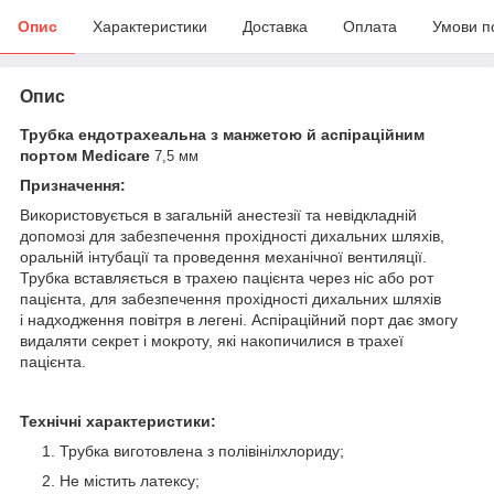
Опис
Характеристики
Доставка
Оплата
Умови п
Опис
Трубка ендотрахеальна з манжетою й аспіраційним
портом Medicare
7,5 мм
Призначення:
Використовується в загальній анестезії та невідкладній
допомозі для забезпечення прохідності дихальних шляхів,
оральній інтубації та проведення механічної вентиляції.
Трубка вставляється в трахею пацієнта через ніс або рот
пацієнта, для забезпечення прохідності дихальних шляхів
і надходження повітря в легені. Аспіраційний порт дає змогу
видаляти секрет і мокроту, які накопичилися в трахеї
пацієнта.
Технічні характеристики:
Трубка виготовлена з полівінілхлориду;
Не містить латексу;