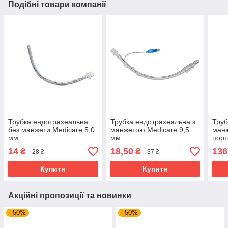
Подібні товари компанії
Трубка ендотрахеальна
Трубка ендотрахеальна з
Труб
без манжети Medicare 5,0
манжетою Medicare 9,5
манж
мм
мм
порт
14
18,50
136
₴
₴
28 ₴
37 ₴
Купити
Купити
Акційні пропозиції та новинки
–50%
–50%