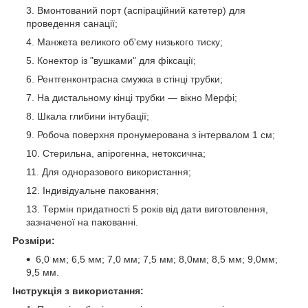
Вмонтований порт (аспіраційний катетер) для
проведення санації;
Манжета великого об'єму низького тиску;
Конектор із "вушками" для фіксації;
Рентгенконтрасна смужка в стінці трубки;
На дистальному кінці трубки — вікно Мерфі;
Шкала глибини інтубації;
Робоча поверхня пронумерована з інтервалом 1 см;
Стерильна, апірогенна, нетоксична;
Для одноразового використання;
Індивідуальне паковання;
Термін придатності 5 років від дати виготовлення,
зазначеної на пакованні.
Розміри:
6,0 мм; 6,5 мм; 7,0 мм; 7,5 мм; 8,0мм; 8,5 мм; 9,0мм;
9,5 мм.
Інструкція з використання: