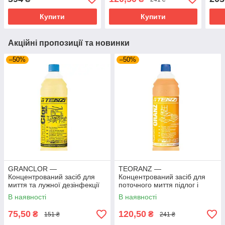
техн
Купити
Купити
Акційні пропозиції та новинки
–50%
–50%
GRANCLOR —
TEORANZ —
Концентрований засіб для
Концентрований засіб для
миття та лужної дезінфекції
поточного миття підлог і
— активний хлор 1 л
обладнання інтер'єру 1 л
В наявності
В наявності
75,50
120,50
₴
₴
151 ₴
241 ₴