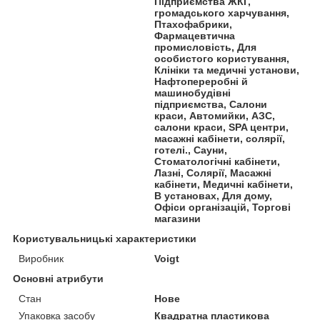
Підприємства ЖКГ,
громадського харчування,
Птахофабрики,
Фармацевтична
промисловість, Для
особистого користування,
Клініки та медичні установи,
Нафтопереробні й
машинобудівні
підприємства, Салони
краси, Автомийки, АЗС,
салони краси, SPA центри,
масажні кабінети, солярії,
готелі., Сауни,
Стоматологічні кабінети,
Лазні, Солярії, Масажні
кабінети, Медичні кабінети,
В установах, Для дому,
Офіси організацій, Торгові
магазини
Користувальницькі характеристики
Виробник
Voigt
Основні атрибути
Стан
Нове
Упаковка засобу
Квадратна пластикова