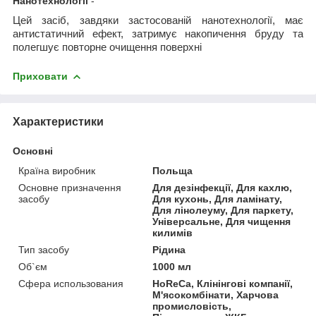
Нанотехнології
-
Цей засіб, завдяки застосованій нанотехнології, має
антистатичний ефект, затримує накопичення бруду та
полегшує повторне очищення поверхні
Приховати
Характеристики
Основні
Країна виробник
Польща
Основне призначення
Для дезінфекції, Для кахлю,
засобу
Для кухонь, Для ламінату,
Для лінолеуму, Для паркету,
Універсальне, Для чищення
килимів
Тип засобу
Рідина
Об`єм
1000 мл
Сфера использования
HoReCa, Клінінгові компанії,
М'ясокомбінати, Харчова
промисловість,