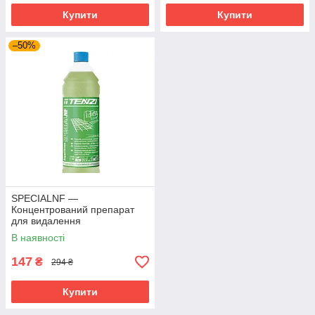
Купити
Купити
–50%
SPECIALNF —
Концентрований препарат
для видалення
нафтопродуктів 1 л
В наявності
147
₴
294 ₴
Купити