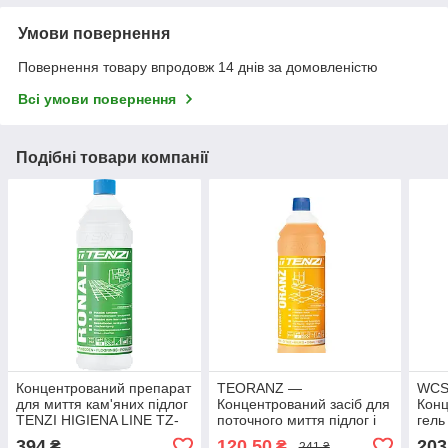
Умови повернення
Повернення товару впродовж 14 днів за домовленістю
Всі умови повернення
Подібні товари компанії
Концентрований препарат
TEORANZ —
WCS
для миття кам'яних підлог
Концентрований засіб для
Конц
TENZI HIGIENA LINE TZ-
поточного миття підлог і
гель
RONAL 1 л
обладнання інтер'єру 1 л
туал
394
120,50
203
₴
₴
241 ₴