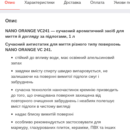
Опис
Характеристики
Доставка
Оплата
Умови п
Опис
NANO ORANGE VC241 — сучасний ароматичний засіб для
миття й догляду за підлогами, 1 л
Сучасний антистатик для миття різного типу поверхонь
NANO ORANGE VC 241.
стійкий до впливу води, має освіжний апельсиновий
запах
завдяки вмісту спирту швидко випаровується, не
залишаючи на поверхні вимитої підлоги смуг і
забруднень
сучасна технологія наночастинок кремнію призводить
до того, що очищувана поверхня захищена від
повторного очищення забруднень і неабияк полегшує
вміст підлоги в чистому вигляді
надає блиску вимитій поверхні
особливо рекомендується застосовувати для
мармуру, глазурованих плиток, кераміки, ПВХ та інших