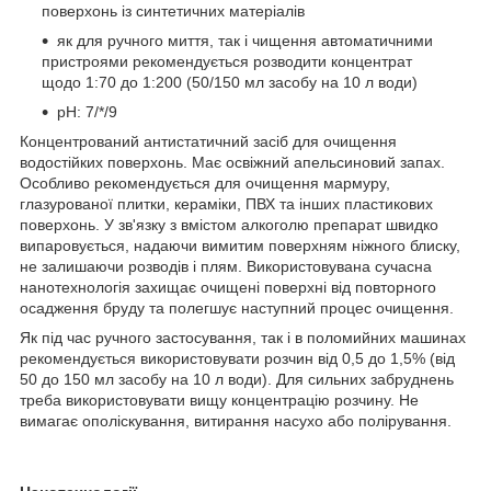
поверхонь із синтетичних матеріалів
як для ручного миття, так і чищення автоматичними
пристроями рекомендується розводити концентрат
щодо 1:70 до 1:200 (50/150 мл засобу на 10 л води)
pH: 7/*/9
Концентрований антистатичний засіб для очищення
водостійких поверхонь. Має освіжний апельсиновий запах.
Особливо рекомендується для очищення мармуру,
глазурованої плитки, кераміки, ПВХ та інших пластикових
поверхонь. У зв'язку з вмістом алкоголю препарат швидко
випаровується, надаючи вимитим поверхням ніжного блиску,
не залишаючи розводів і плям. Використовувана сучасна
нанотехнологія захищає очищені поверхні від повторного
осадження бруду та полегшує наступний процес очищення.
Як під час ручного застосування, так і в поломийних машинах
рекомендується використовувати розчин від 0,5 до 1,5% (від
50 до 150 мл засобу на 10 л води). Для сильних забруднень
треба використовувати вищу концентрацію розчину. Не
вимагає ополіскування, витирання насухо або полірування.