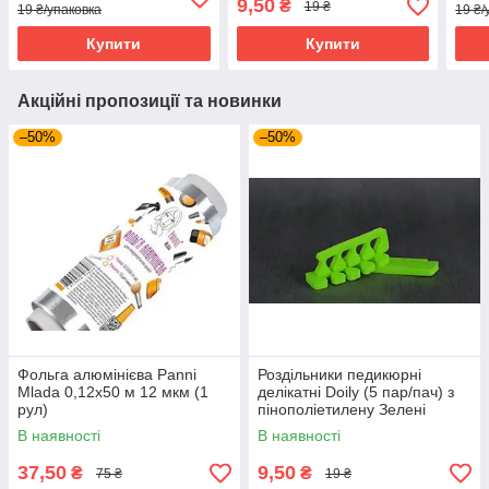
9,50
₴
19 ₴
19 ₴/упаковка
19 ₴/
Купити
Купити
Акційні пропозиції та новинки
–50%
–50%
Фольга алюмінієва Panni
Роздільники педикюрні
Mlada 0,12x50 м 12 мкм (1
делікатні Doily (5 пар/пач) з
рул)
пінополіетилену Зелені
В наявності
В наявності
37,50
9,50
₴
₴
75 ₴
19 ₴