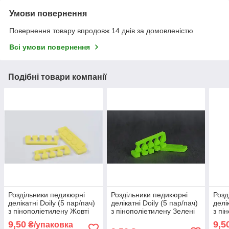
Умови повернення
Повернення товару впродовж 14 днів за домовленістю
Всі умови повернення
Подібні товари компанії
Роздільники педикюрні
Роздільники педикюрні
Розд
делікатні Doily (5 пар/пач)
делікатні Doily (5 пар/пач)
делі
з пінополіетилену Жовті
з пінополіетилену Зелені
з пі
Фіол
9,50
9,5
₴/упаковка