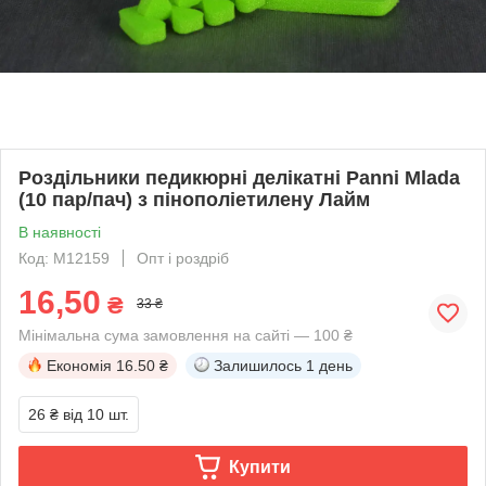
Роздільники педикюрні делікатні Panni Mlada
(10 пар/пач) з пінополіетилену Лайм
В наявності
Код: M12159
Опт і роздріб
16,50
₴
33 ₴
Мінімальна сума замовлення на сайті — 100 ₴
Економія
16.50 ₴
Залишилось
1 день
26 ₴
від 10 шт.
Купити