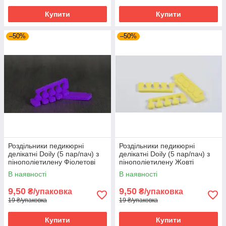
Купити
Купити
–50%
–50%
Роздільники педикюрні
Роздільники педикюрні
делікатні Doily (5 пар/пач) з
делікатні Doily (5 пар/пач) з
пінополіетилену Фіолетові
пінополіетилену Жовті
В наявності
В наявності
9,50
9,50
₴/упаковка
₴/упаковка
19 ₴/упаковка
19 ₴/упаковка
Купити
Купити