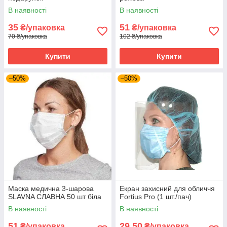
В наявності
В наявності
35
51
₴/упаковка
₴/упаковка
70 ₴/упаковка
102 ₴/упаковка
Купити
Купити
–50%
–50%
Маска медична 3-шарова
Екран захисний для обличчя
SLAVNA СЛАВНА 50 шт біла
Fortius Pro (1 шт./пач)
В наявності
В наявності
51
29,50
₴/упаковка
₴/упаковка