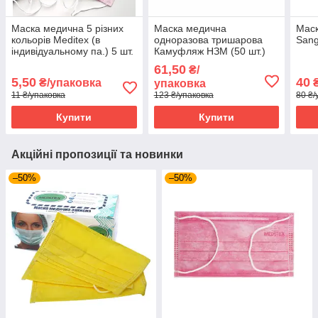
Маска медична 5 різних
Маска медична
Маск
кольорів Meditex (в
одноразова тришарова
Sang
індивідуальному па.) 5 шт.
Камуфляж НЗМ (50 шт.)
61,50
₴/
5,50
40
₴/упаковка
₴
упаковка
11 ₴/упаковка
123 ₴/упаковка
80 ₴/
Купити
Купити
Акційні пропозиції та новинки
–50%
–50%