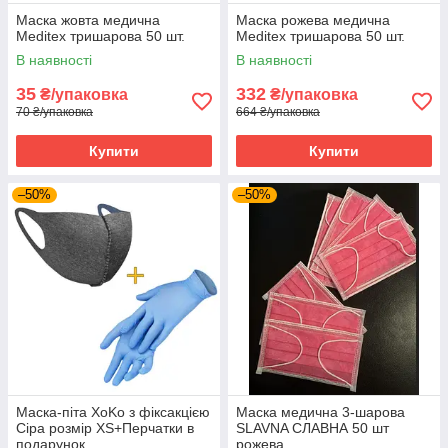
Маска жовта медична
Маска рожева медична
Meditex тришарова 50 шт.
Meditex тришарова 50 шт.
В наявності
В наявності
35
332
₴/упаковка
₴/упаковка
70 ₴/упаковка
664 ₴/упаковка
Купити
Купити
–50%
–50%
Маска-піта XoKo з фіксакцією
Маска медична 3-шарова
Сіра розмір XS+Перчатки в
SLAVNA СЛАВНА 50 шт
подарунок
рожева