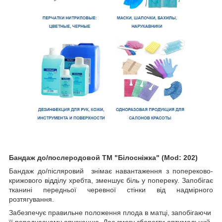
Бандаж до/послеродовой ТМ "Білосніжка" (Mod: 202)
Бандаж до/післяровий знімає навантаження з попереково-
крижового відділу хребта, зменшує біль у попереку. Запобігає
тканині передньої черевної стінки від надмірного
розтягування.
Забезпечує правильне положення плода в матці, запобігаючи
її передчасному опусканню. Дає змогу зберегти оптимальний