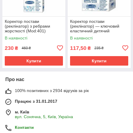
Коректор постави
Коректор постави
(реклінатор) з ребрами
(реклінатор) — ключовий
жорсткості (Mod:401)
еластичний дитячий
(Mod:402-kids) Білосніжка
В наявності
В наявності
230
117,50
₴
₴
460 ₴
235 ₴
Купити
Купити
Про нас
100% позитивних з 2934 відгуків за рік
Працює з 31.01.2017
м. Київ
вул. Сонячна, 5, Київ, Україна
Контакти