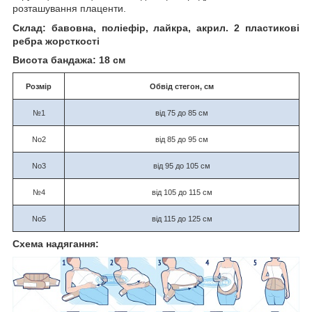
розташування плаценти.
Склад: бавовна, поліефір, лайкра, акрил. 2 пластикові
ребра жорсткості
Висота бандажа: 18 см
Розмір
Обвід стегон, см
№1
від 75 до 85 см
No2
від 85 до 95 см
No3
від 95 до 105 см
№4
від 105 до 115 см
No5
від 115 до 125 см
Схема надягання: