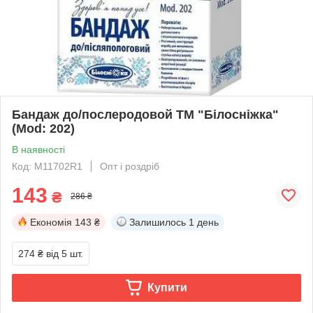
Бандаж до/послеродовой ТМ "Білосніжка"
(Mod: 202)
В наявності
Код: M11702R1
Опт і роздріб
143
₴
286 ₴
Економія
143 ₴
Залишилось
1 день
274 ₴
від 5 шт.
Купити