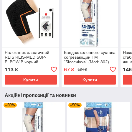
Налокітник еластичний
Бандаж коленного сустава
Нако
REIS REIS-MED SUP-
согревающий ТМ
стаб
ELBOW B чорний
"Білосніжка" (Mod: 802)
чаш
SUP
113
67
146
₴
₴
134 ₴
Купити
Купити
Акційні пропозиції та новинки
–50%
–50%