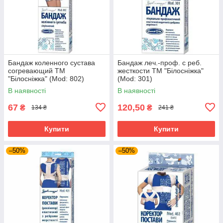
Бандаж коленного сустава
Бандаж леч.-проф. с реб.
согревающий ТМ
жесткости ТМ "Білосніжка"
"Білосніжка" (Mod: 802)
(Mod: 301)
В наявності
В наявності
67
120,50
₴
₴
134 ₴
241 ₴
Купити
Купити
–50%
–50%