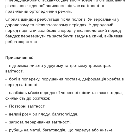
рівень повсякденної активності під час вагітності та
правильний ортопедичний режим.
Сприяє швидкій реабілітації після пологів. Універсальний у
дородовому та післяпологовому періодах. У дородовий
період надягати застібкою вперед; у післяпологовий період
бандаж перевернути та застебнути ззаду на спині, вийнявши
ребра жорсткості.
Призначення:
- підтримка живота у другому та третьому триместрах
вагітності.
- болі в попереку. порушення постави, деформація хребта в
період вагітності.
- слабкість м'язів передньої черевної стінки та тазового дна,
схильність до розтяжок
- Повторні вагітності.
- великі розміри плоду, багатопліддя.
- загроза переривання вагітності.
- рубець на матці, багатоводія, що передує або низьке