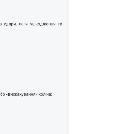
та удари, легкі ушкодження та
або «вискакування» коліна;