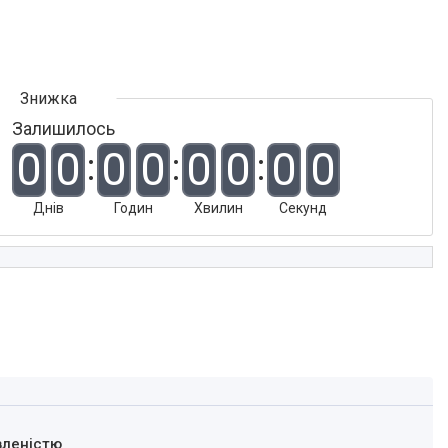
Залишилось
0
0
0
0
0
0
0
0
Днів
Годин
Хвилин
Секунд
вленістю