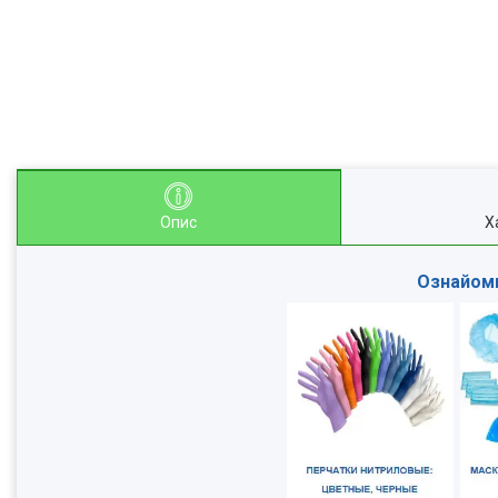
Опис
Х
Ознайоми