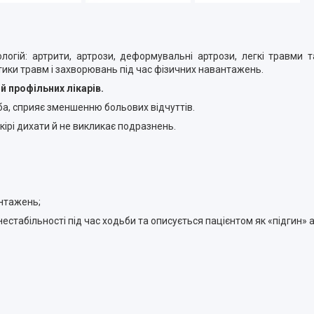
логій: артрити, артрози, деформувальні артрози, легкі травми 
ктики травм і захворювань під час фізичних навантажень.
 профільних лікарів.
ба, сприяє зменшенню больових відчуттів.
кірі дихати й не викликає подразнень.
антажень;
естабільності під час ходьби та описується пацієнтом як «підгин» 