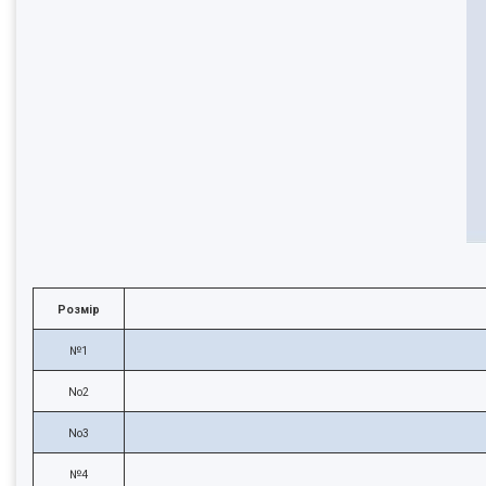
Розмір
№1
No2
No3
№4