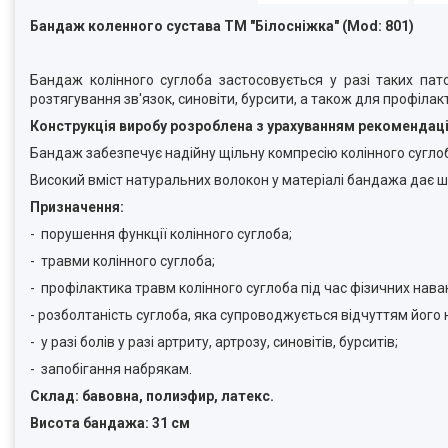
Бандаж коленного сустава ТМ "Білосніжка" (Mod: 801)
Бандаж колінного суглоба застосовується у разі таких пато
розтягування зв'язок, синовіти, бурсити, а також для профіла
Конструкція виробу розроблена з урахуванням рекомендацій
Бандаж забезпечує надійну щільну компресію колінного сугло
Високий вміст натуральних волокон у матеріалі бандажа дає ш
Призначення:
- порушення функції колінного суглоба;
- травми колінного суглоба;
- профілактика травм колінного суглоба під час фізичних нав
- розболтаність суглоба, яка супроводжується відчуттям його н
- у разі болів у разі артриту, артрозу, синовітів, бурситів;
- запобігання набрякам.
Склад: бавовна, полиэфир, латекс.
Висота бандажа: 31 см